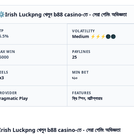
⚙️
Irish Luckpng খেলুন b88 casino-তে - সেরা গেমিং অভিজ্ঞতা
TP
VOLATILITY
6.5%
Medium ⚡⚡⚡🌑🌑
AX WIN
PAYLINES
5000
25
EELS
MIN BET
x3
৳১০
ROVIDER
FEATURES
ragmatic Play
ফ্রি স্পিন, মাল্টিপ্লায়ার
Irish Luckpng খেলুন b88 casino-তে - সেরা গেমিং অভিজ্ঞতা