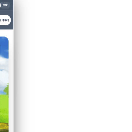
ভাষা
ন করুন