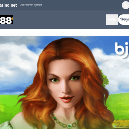
asino.net
সেরা অনলাইন ক্যাসিনো
লগইন
নিবন্ধ