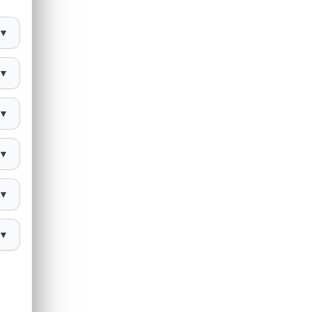
▼
▼
▼
▼
▼
▼