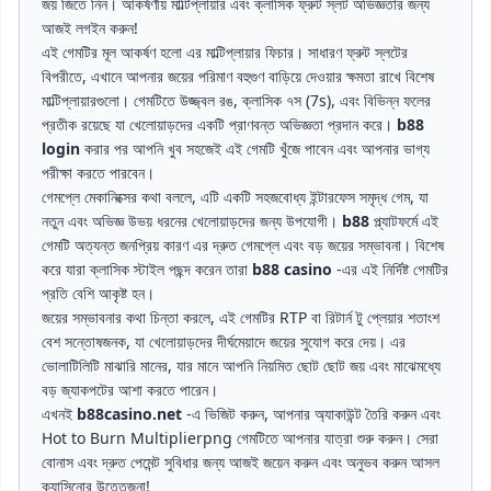
জয় জিতে নিন। আকর্ষণীয় মাল্টিপ্লায়ার এবং ক্লাসিক ফ্রুট স্লট অভিজ্ঞতার জন্য
আজই লগইন করুন!
এই গেমটির মূল আকর্ষণ হলো এর মাল্টিপ্লায়ার ফিচার। সাধারণ ফ্রুট স্লটের
বিপরীতে, এখানে আপনার জয়ের পরিমাণ বহুগুণ বাড়িয়ে দেওয়ার ক্ষমতা রাখে বিশেষ
মাল্টিপ্লায়ারগুলো। গেমটিতে উজ্জ্বল রঙ, ক্লাসিক ৭স (7s), এবং বিভিন্ন ফলের
প্রতীক রয়েছে যা খেলোয়াড়দের একটি প্রাণবন্ত অভিজ্ঞতা প্রদান করে।
b88
login
করার পর আপনি খুব সহজেই এই গেমটি খুঁজে পাবেন এবং আপনার ভাগ্য
পরীক্ষা করতে পারবেন।
গেমপ্লে মেকানিক্সের কথা বললে, এটি একটি সহজবোধ্য ইন্টারফেস সমৃদ্ধ গেম, যা
নতুন এবং অভিজ্ঞ উভয় ধরনের খেলোয়াড়দের জন্য উপযোগী।
b88
প্ল্যাটফর্মে এই
গেমটি অত্যন্ত জনপ্রিয় কারণ এর দ্রুত গেমপ্লে এবং বড় জয়ের সম্ভাবনা। বিশেষ
করে যারা ক্লাসিক স্টাইল পছন্দ করেন তারা
b88 casino
-এর এই নির্দিষ্ট গেমটির
প্রতি বেশি আকৃষ্ট হন।
জয়ের সম্ভাবনার কথা চিন্তা করলে, এই গেমটির RTP বা রিটার্ন টু প্লেয়ার শতাংশ
বেশ সন্তোষজনক, যা খেলোয়াড়দের দীর্ঘমেয়াদে জয়ের সুযোগ করে দেয়। এর
ভোলাটিলিটি মাঝারি মানের, যার মানে আপনি নিয়মিত ছোট ছোট জয় এবং মাঝেমধ্যে
বড় জ্যাকপটের আশা করতে পারেন।
এখনই
b88casino.net
-এ ভিজিট করুন, আপনার অ্যাকাউন্ট তৈরি করুন এবং
Hot to Burn Multiplierpng গেমটিতে আপনার যাত্রা শুরু করুন। সেরা
বোনাস এবং দ্রুত পেমেন্ট সুবিধার জন্য আজই জয়েন করুন এবং অনুভব করুন আসল
ক্যাসিনোর উত্তেজনা!