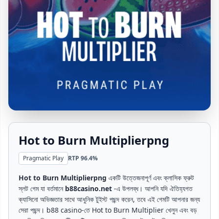
▶
Hot to Burn Multiplierpng
Pragmatic Play
RTP 96.4%
Hot to Burn Multiplierpng
একটি উত্তেজনাপূর্ণ এবং ক্লাসিক ফ্রুট
স্লট গেম যা বর্তমানে
b88casino.net
-এ উপলব্ধ। আপনি যদি ঐতিহ্যগত
ক্যাসিনো অভিজ্ঞতার সাথে আধুনিক টুইস্ট পছন্দ করেন, তবে এই গেমটি আপনার জন্য
সেরা পছন্দ। b88 casino-তে Hot to Burn Multiplier খেলুন এবং বড়