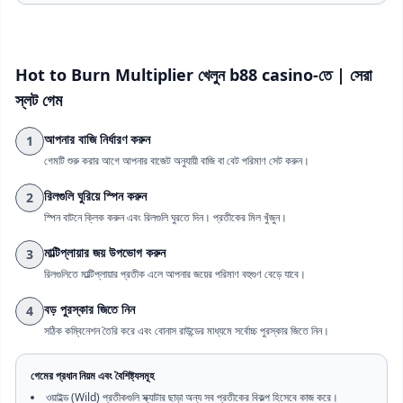
Hot to Burn Multiplier খেলুন b88 casino-তে | সেরা
স্লট গেম
আপনার বাজি নির্ধারণ করুন
1
গেমটি শুরু করার আগে আপনার বাজেট অনুযায়ী বাজি বা বেট পরিমাণ সেট করুন।
রিলগুলি ঘুরিয়ে স্পিন করুন
2
স্পিন বাটনে ক্লিক করুন এবং রিলগুলি ঘুরতে দিন। প্রতীকের মিল খুঁজুন।
মাল্টিপ্লায়ার জয় উপভোগ করুন
3
রিলগুলিতে মাল্টিপ্লায়ার প্রতীক এলে আপনার জয়ের পরিমাণ বহুগুণ বেড়ে যাবে।
বড় পুরস্কার জিতে নিন
4
সঠিক কম্বিনেশন তৈরি করে এবং বোনাস রাউন্ডের মাধ্যমে সর্বোচ্চ পুরস্কার জিতে নিন।
গেমের প্রধান নিয়ম এবং বৈশিষ্ট্যসমূহ
ওয়াইল্ড (Wild) প্রতীকগুলি স্ক্যাটার ছাড়া অন্য সব প্রতীকের বিকল্প হিসেবে কাজ করে।