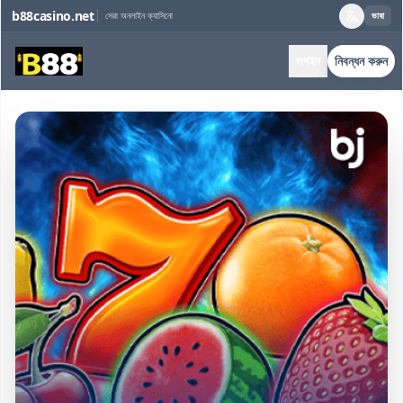
b88casino.net
সেরা অনলাইন ক্যাসিনো
ভাষা
লগইন
নিবন্ধন করুন