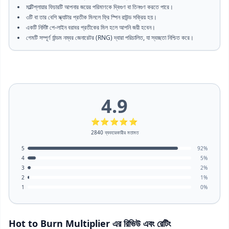
মাল্টিপ্লায়ার ফিচারটি আপনার জয়ের পরিমাণকে দ্বিগুণ বা তিনগুণ করতে পারে।
৩টি বা তার বেশি স্ক্যাটার প্রতীক মিললে ফ্রি স্পিন রাউন্ড সক্রিয় হয়।
একটি নির্দিষ্ট পে-লাইন বরাবর প্রতীকের মিল হলে আপনি জয়ী হবেন।
গেমটি সম্পূর্ণ র্যান্ডম নম্বর জেনারেটর (RNG) দ্বারা পরিচালিত, যা স্বচ্ছতা নিশ্চিত করে।
4.9
⭐⭐⭐⭐⭐
2840 ব্যবহারকারীর মতামত
5
92%
4
5%
3
2%
2
1%
1
0%
Hot to Burn Multiplier এর রিভিউ এবং রেটিং