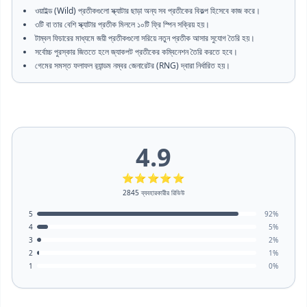
ওয়াইল্ড (Wild) প্রতীকগুলো স্ক্যাটার ছাড়া অন্য সব প্রতীকের বিকল্প হিসেবে কাজ করে।
৩টি বা তার বেশি স্ক্যাটার প্রতীক মিললে ১০টি ফ্রি স্পিন সক্রিয় হয়।
টাম্বল ফিচারের মাধ্যমে জয়ী প্রতীকগুলো সরিয়ে নতুন প্রতীক আসার সুযোগ তৈরি হয়।
সর্বোচ্চ পুরস্কার জিততে হলে জ্যাকপট প্রতীকের কম্বিনেশন তৈরি করতে হবে।
গেমের সমস্ত ফলাফল র‍্যান্ডম নম্বর জেনারেটর (RNG) দ্বারা নির্ধারিত হয়।
4.9
⭐⭐⭐⭐⭐
2845 ব্যবহারকারীর রিভিউ
5
92%
4
5%
3
2%
2
1%
1
0%