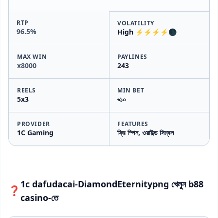
RTP
VOLATILITY
96.5%
High ⚡⚡⚡⚡🌑
MAX WIN
PAYLINES
x8000
243
REELS
MIN BET
5x3
৳১০
PROVIDER
FEATURES
1C Gaming
ফ্রি স্পিন, ওয়াইল্ড সিম্বল
1c dafudacai-DiamondEternitypng খেলুন b88
❓
casino-তে