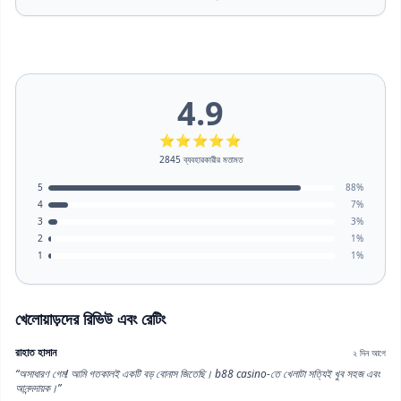
4.9
⭐⭐⭐⭐⭐
2845 ব্যবহারকারীর মতামত
5
88%
4
7%
3
3%
2
1%
1
1%
খেলোয়াড়দের রিভিউ এবং রেটিং
রাহাত হাসান
২ দিন আগে
“অসাধারণ গেম! আমি গতকালই একটি বড় বোনাস জিতেছি। b88 casino-তে খেলাটা সত্যিই খুব সহজ এবং
আনন্দদায়ক।”