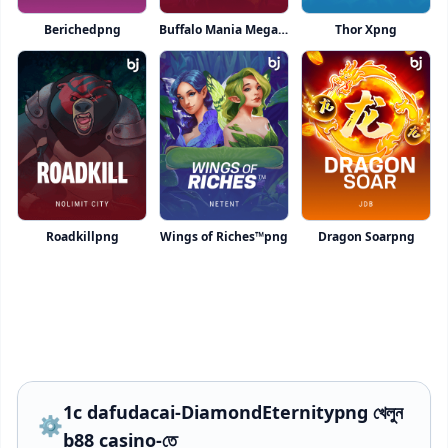
Berichedpng
Buffalo Mania MegaWays™png
Thor Xpng
Roadkillpng
Wings of Riches™png
Dragon Soarpng
1c dafudacai-DiamondEternitypng খেলুন
⚙️
b88 casino-তে